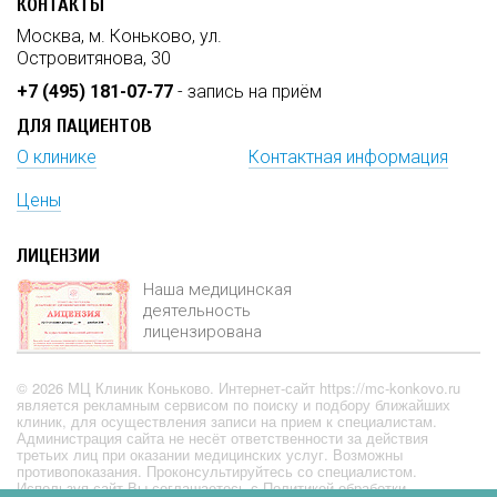
КОНТАКТЫ
Москва, м. Коньково, ул.
Островитянова, 30
+7 (495) 181-07-77
- запись на приём
ДЛЯ ПАЦИЕНТОВ
О клинике
Контактная информация
Цены
ЛИЦЕНЗИИ
Наша медицинская
деятельность
лицензирована
© 2026 МЦ Клиник Коньково. Интернет-сайт https://mc-konkovo.ru
является рекламным сервисом по поиску и подбору ближайших
клиник, для осуществления записи на прием к специалистам.
Администрация сайта не несёт ответственности за действия
третьих лиц при оказании медицинских услуг. Возможны
противопоказания. Проконсультируйтесь со специалистом.
Используя сайт Вы соглашаетесь с
Политикой обработки